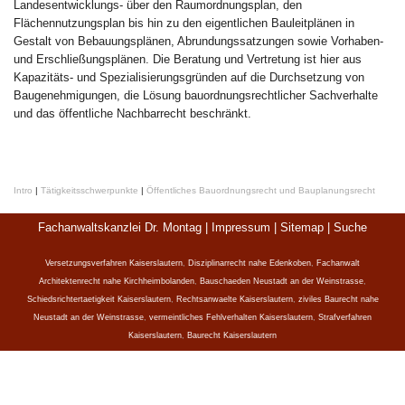
Landesentwicklungs- über den Raumordnungsplan, den
Flächennutzungsplan bis hin zu den eigentlichen Bauleitplänen in
Gestalt von Bebauungsplänen, Abrundungssatzungen sowie Vorhaben-
und Erschließungsplänen. Die Beratung und Vertretung ist hier aus
Kapazitäts- und Spezialisierungsgründen auf die Durchsetzung von
Baugenehmigungen, die Lösung bauordnungsrechtlicher Sachverhalte
und das öffentliche Nachbarrecht beschränkt.
Intro
|
Tätigkeitsschwerpunkte
|
Öffentliches Bauordnungsrecht und Bauplanungsrecht
Fachanwaltskanzlei Dr. Montag |
Impressum
|
Sitemap
|
Suche
Versetzungsverfahren Kaiserslautern
,
Disziplinarrecht nahe Edenkoben
,
Fachanwalt
Architektenrecht nahe Kirchheimbolanden
,
Bauschaeden Neustadt an der Weinstrasse
,
Schiedsrichtertaetigkeit Kaiserslautern
,
Rechtsanwaelte Kaiserslautern
,
ziviles Baurecht nahe
Neustadt an der Weinstrasse
,
vermeintliches Fehlverhalten Kaiserslautern
,
Strafverfahren
Kaiserslautern
,
Baurecht Kaiserslautern