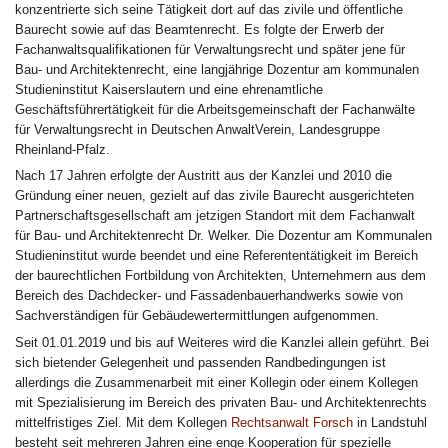
konzentrierte sich seine Tätigkeit dort auf das zivile und öffentliche
Baurecht sowie auf das Beamtenrecht. Es folgte der Erwerb der
Fachanwaltsqualifikationen für Verwaltungsrecht und später jene für
Bau- und Architektenrecht, eine langjährige Dozentur am kommunalen
Studieninstitut Kaiserslautern und eine ehrenamtliche
Geschäftsführertätigkeit für die Arbeitsgemeinschaft der Fachanwälte
für Verwaltungsrecht in Deutschen AnwaltVerein, Landesgruppe
Rheinland-Pfalz.
Nach 17 Jahren erfolgte der Austritt aus der Kanzlei und 2010 die
Gründung einer neuen, gezielt auf das zivile Baurecht ausgerichteten
Partnerschaftsgesellschaft am jetzigen Standort mit dem Fachanwalt
für Bau- und Architektenrecht Dr. Welker. Die Dozentur am Kommunalen
Studieninstitut wurde beendet und eine Referententätigkeit im Bereich
der baurechtlichen Fortbildung von Architekten, Unternehmern aus dem
Bereich des Dachdecker- und Fassadenbauerhandwerks sowie von
Sachverständigen für Gebäudewertermittlungen aufgenommen.
Seit 01.01.2019 und bis auf Weiteres wird die Kanzlei allein geführt. Bei
sich bietender Gelegenheit und passenden Randbedingungen ist
allerdings die Zusammenarbeit mit einer Kollegin oder einem Kollegen
mit Spezialisierung im Bereich des privaten Bau- und Architektenrechts
mittelfristiges Ziel. Mit dem Kollegen
Rechtsanwalt Forsch
in Landstuhl
besteht seit mehreren Jahren eine enge Kooperation für spezielle