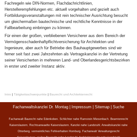
Fachregeln wie DIN-Normen, Flachdachrichtlinien,
Herstellerempfehlungen etc. aktuell vorgehalten und gezielt auch
Fortbildungsveranstaltungen mit rein technischer Ausrichtung besucht
um gleichermaßen bautechnische und rechtliche Kenntnisse in der
Fallbearbeitung einbringen zu können.
Für einen der großen, verbliebenen Versicherer aus dem Bereich der
Vermögensschadenhaftpflichtversicherung für Architekten und
Ingenieure, aber auch für Betriebe des Bauhauptgewerbes sind wir
ferner seit fast zwei Jahrzehnten als Vertragskanzlei in der Vertretung
seiner Versicherten in mehreren Land- und Oberlandesgerichtsbezirken
in erster und zweiter Instanz aktiv.
Intro
|
Tätigkeitsschwerpunkte
|
Baurecht und Architektenrecht
Fachanwaltskanzlei Dr. Montag |
Impressum
|
Sitemap
|
Suche
Fachanwalt Baurecht nahe Edenkoben
,
Schlichter nahe Ramstein Miesenbach
,
Beamtenrecht
Kaiserslautern
,
Rechtsanwaelte Kaiserslautern
,
Kanzlei nahe Landstuhl
,
Anwaltskanzlei nahe
Otterberg
,
vermeintliches Fehlverhalten Homburg
,
Fachanwalt Verwaltungsrecht