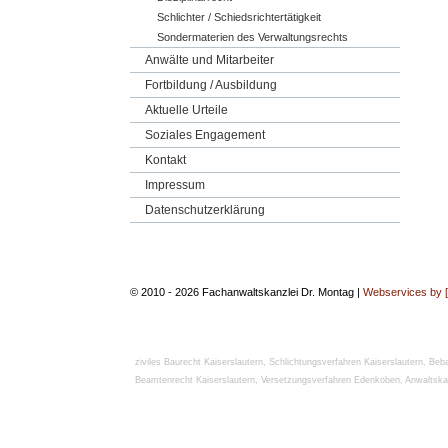
Schlichter / Schiedsrichtertätigkeit
Sondermaterien des Verwaltungsrechts
Anwälte und Mitarbeiter
Fortbildung / Ausbildung
Aktuelle Urteile
Soziales Engagement
Kontakt
Impressum
Datenschutzerklärung
© 2010 - 2026 Fachanwaltskanzlei Dr. Montag |
Webservices by 
ziviles Baurecht Kaiserslautern
,
Schlichtungsverfahren Kaiserslautern
,
Beb
Beamtenrecht Kaiserslautern
,
Versetzungsverfahren Edenkoben
,
Anwaltskan