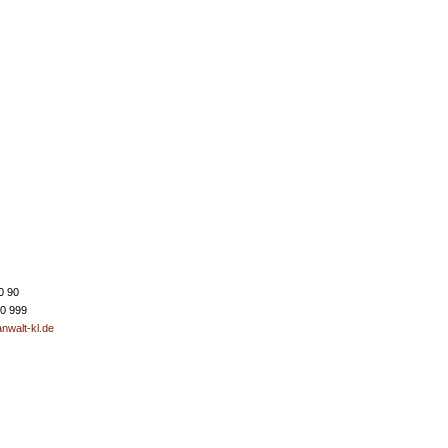
0 90
50 999
nwalt-kl.de