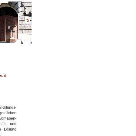
echt
icklungs-
entlichen
Vorhaben-
täts- und
ie Lösung
t.