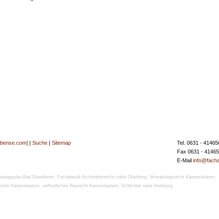
[bense.com]
|
Suche
|
Sitemap
Tel. 0631 - 41465
Fax 0631 - 4146
E-Mail
info@facha
auungsplan Bad Duerkheim
,
Fachanwalt Architektenrecht nahe Otterberg
,
Verwaltungsrecht Kaiserslautern
,
zlei Kaiserslautern
,
oeffentliches Baurecht Kaiserslautern
,
Schlichter nahe Homburg