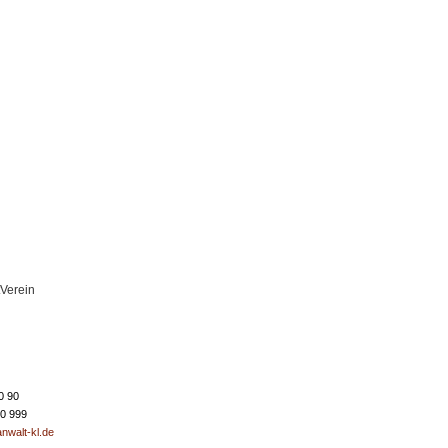
tVerein
0 90
50 999
nwalt-kl.de