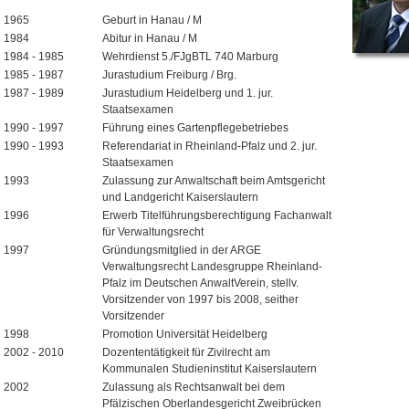
1965
Geburt in Hanau / M
1984
Abitur in Hanau / M
1984 - 1985
Wehrdienst 5./FJgBTL 740 Marburg
1985 - 1987
Jurastudium Freiburg / Brg.
1987 - 1989
Jurastudium Heidelberg und 1. jur.
Staatsexamen
1990 - 1997
Führung eines Gartenpflegebetriebes
1990 - 1993
Referendariat in Rheinland-Pfalz und 2. jur.
Staatsexamen
1993
Zulassung zur Anwaltschaft beim Amtsgericht
und Landgericht Kaiserslautern
1996
Erwerb Titelführungsberechtigung Fachanwalt
für Verwaltungsrecht
1997
Gründungsmitglied in der ARGE
Verwaltungsrecht Landesgruppe Rheinland-
Pfalz im Deutschen AnwaltVerein, stellv.
Vorsitzender von 1997 bis 2008, seither
Vorsitzender
1998
Promotion Universität Heidelberg
2002 - 2010
Dozententätigkeit für Zivilrecht am
Kommunalen Studieninstitut Kaiserslautern
2002
Zulassung als Rechtsanwalt bei dem
Pfälzischen Oberlandesgericht Zweibrücken