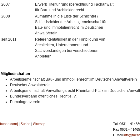
2007
Erwerb Titelführungsberechtigung Fachanwalt
für Bau- und Architektenrecht
2008
Aufnahme in die Liste der Schlichter /
Schiedsrichter der Arbeitsgemeinschaft für
Bau- und Immobilienrecht im Deutschen
AnwaltVerein
seit 2011
Referententätigkeit in der Fortbildung von
Architekten, Unternehmern und
Sachverständigen bei verschiedenen
Anbietern
Mitgliedschaften
Arbeitsgemeinschaft Bau- und Immobilienrecht im Deutschen AnwaltVerein
Deutscher AnwaltVerein
Arbeitsgemeinschaft Verwaltungsrecht Rheinland-Pfalz im Deutschen Anwal
Bundesverband öffentliches Recht e. V.
Pomologenverein
[bense.com]
|
Suche
|
Sitemap
Tel. 0631 - 41465
Fax 0631 - 4146
E-Mail
info@facha