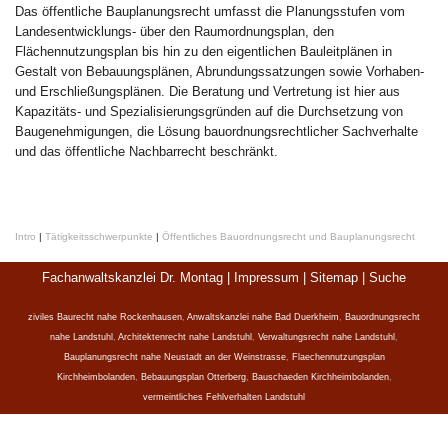
Das öffentliche Bauplanungsrecht umfasst die Planungsstufen vom
Landesentwicklungs- über den Raumordnungsplan, den
Flächennutzungsplan bis hin zu den eigentlichen Bauleitplänen in
Gestalt von Bebauungsplänen, Abrundungssatzungen sowie Vorhaben-
und Erschließungsplänen. Die Beratung und Vertretung ist hier aus
Kapazitäts- und Spezialisierungsgründen auf die Durchsetzung von
Baugenehmigungen, die Lösung bauordnungsrechtlicher Sachverhalte
und das öffentliche Nachbarrecht beschränkt.
Intro
|
Tätigkeitsschwerpunkte
|
Öffentliches Bauordnungsrecht und Bauplanungsrecht
Fachanwaltskanzlei Dr. Montag |
Impressum
|
Sitemap
|
Suche
ziviles Baurecht nahe Rockenhausen
,
Anwaltskanzlei nahe Bad Duerkheim
,
Bauordnungsrecht
nahe Landstuhl
,
Architektenrecht nahe Landstuhl
,
Verwaltungsrecht nahe Landstuhl
,
Bauplanungsrecht nahe Neustadt an der Weinstrasse
,
Flaechennutzungsplan
Kirchheimbolanden
,
Bebauungsplan Otterberg
,
Bauschaeden Kirchheimbolanden
,
vermeintliches Fehlverhalten Landstuhl