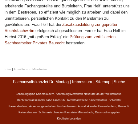
arbeitende Fachangestellte und Büroleiterin, Frau Helf, unterstützt uns
in dem Bestreben, so effizient wie möglich zu arbeiten und dabei den
unmittelbaren, persönlichen Kontakt zu den Mandanten zu
gewährleisten. Frau Helf hat die
Zusatzausbildung zur geprüften
Rechtsfachwirtin
erfolgreich abgeschlossen. Ferner hat Frau Helf im
Herbst 2016 „mit großem Erfolg“ die
Prüfung zum zertifizierten
Sachbearbeiter Privates Baurecht
bestanden.
Intro
|
Anwälte und Mitarbeiter
Fachanwaltskanzlei Dr. Montag |
Impressum
|
Sitemap
|
Suche
Bebauungsplan Kaiserslautern
,
Abordnungsverfahren Neustadt an der Weinstrasse
,
Rechtsanwaltskanzlei nahe Landstuhl
,
Rechtsanwaelte Kaiserslautern
,
Schlichter
Kaiserslautern
,
Versetzungsverfahren Rockenhausen
,
Anwaltskanzlei Kaiserslautern
,
Baurecht
Kaiserslautern
,
Schimmelschaeden Ramstein Miesenbach
,
Raumordnungsplan
Kirchheimbolanden