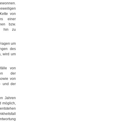
 gewonnen.
eweiligen
Kette von
ns einer
chen bzw.
is hin zu
 Fragen um
ungen des
n, wird um
fälle von
mten der
 sowie von
s- und der
en Jahren
d möglich,
entstehen
heitsfall
antwortung