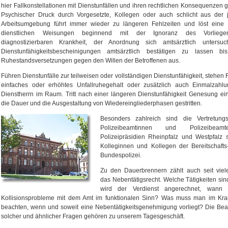
hier Fallkonstellationen mit Dienstunfällen und ihren rechtlichen Konsequenzen
Psychischer Druck durch Vorgesetzte, Kollegen oder auch schlicht aus der j
Arbeitsumgebung führt immer wieder zu längeren Fehlzeiten und löst eine 
dienstlichen Weisungen beginnend mit der Ignoranz des Vorliege
diagnostizierbaren Krankheit, der Anordnung sich amtsärztlich untersu
Dienstunfähigkeitsbescheinigungen amtsärztlich bestätigen zu lassen b
Ruhestandsversetzungen gegen den Willen der Betroffenen aus.
Führen Dienstunfälle zur teilweisen oder vollständigen Dienstunfähigkeit, stehen
einfaches oder erhöhtes Unfallruhegehalt oder zusätzlich auch Einmalzahl
Dienstherrn im Raum. Tritt nach einer längeren Dienstunfähigkeit Genesung ei
die Dauer und die Ausgestaltung von Wiedereingliederphasen gestritten.
Besonders zahlreich sind die Vertretungs
Polizeibeamtinnen und Polizeibea
Polizeipräsidien Rheinpfalz und Westpfalz
Kolleginnen und Kollegen der Bereitschaft
Bundespolizei.
Zu den Dauerbrennern zählt auch seit viel
das Nebentätigsrecht. Welche Tätigkeiten sin
wird der Verdienst angerechnet, wann 
Kollisionsprobleme mit dem Amt im funktionalen Sinn? Was muss man im Krank
beachten, wenn und soweit eine Nebentätigkeitsgenehmigung vorliegt? Die Be
solcher und ähnlicher Fragen gehören zu unserem Tagesgeschäft.