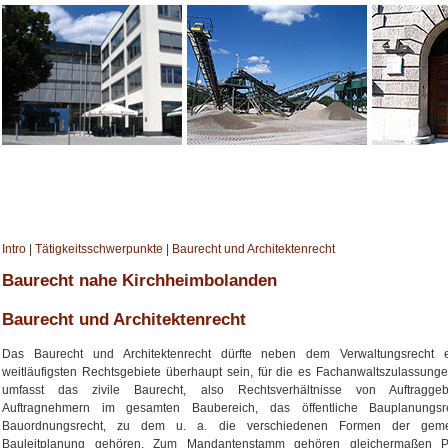
Intro
|
Tätigkeitsschwerpunkte
|
Baurecht und Architektenrecht
Baurecht nahe Kirchheimbolanden
Baurecht und Architektenrecht
Das Baurecht und Architektenrecht dürfte neben dem Verwaltungsrecht 
weitläufigsten Rechtsgebiete überhaupt sein, für die es Fachanwaltszulassunge
umfasst das zivile Baurecht, also Rechtsverhältnisse von Auftragge
Auftragnehmern im gesamten Baubereich, das öffentliche Bauplanungs
Bauordnungsrecht, zu dem u. a. die verschiedenen Formen der gemei
Bauleitplanung gehören. Zum Mandantenstamm gehören gleichermaßen Pri