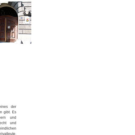
eines der
n gibt. Es
bern und
recht und
ndlichen
vatleute,