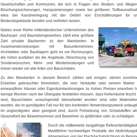
Gesellschaften und Kommunen, die sich in Fragen des Straßen- und Wegere
Böschungssicherungen, Hangsanierungen sowie bei größeren Tiefbaumaßn
etwa der Kanalverlegung mit der Gefahr von Erschütterungen für um
Bestandsgebäude beraten und vertreten lassen.
Neben einer Reihe mittelständischer Unternehmen des
Bauhaupt- und Baunebengewerbes zählt eine größere
Zahl privater Bauherren zu den Mandanten. In
Auseinandersetzungen mit Bauunternehmen,
Architekten oder Bauträgern geht es um Rechnungen,
die höher ausfallen als die Angebote, Abrechnung von
Sonderwünschen, Mehr- und Minderleistungen und
immer wieder um alle Arten von Bauschäden.
Zu den Mandanten in diesem Bereich zählen seit einigen Jahren zuneh
Erwerber gebrauchter Immobilien, die vom Verkäufer oder seinem Makler 
einwandfreie Häuser oder Eigentumswohnungen zu hohen Preisen erworben 
wenige Wochen nach der Übergabe feststellen müssen, dass Kellerräume feucht
sind, Bauschäden unsachgemäß überarbeitet worden sind oder Materialie
wurden, die im günstigsten Fall nur für den konkreten Verwendungszweck untaugl
im ungünstigsten aber geeignet sind, durch Freisetzung von Schadstoffen all
Gesundheit der Bewohnerinnen und Bewohner zu gefährden oder zu schädigen.
Durch die mittlerweile langjährige Referententätigkei
Marktführer hochwertiger Produkte der Abdichtungs
Allgemeinen und der Flachdachabdichtung im Beson