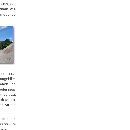
chts, der
ahmen wie
liegende
mend auch
angeblich
haben und
 oder nass
n verbaut
ich waren,
er Art die
t für einen
technik im
deren und